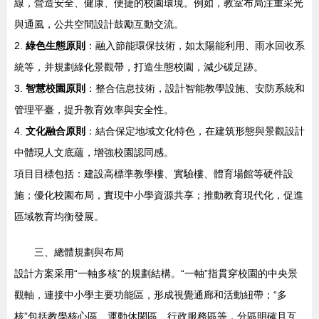
線，營造安全、健康、便捷的校園環境。例如，教室布局注重采光
與通風，公共空間設計鼓勵互動交流。
2.
綠色生態原則
：融入節能環保技術，如太陽能利用、雨水回收系
統等，并規劃綠化景觀帶，打造生態校園，減少碳足跡。
3.
智慧校園原則
：整合信息技術，設計智能教學設施、安防系統和
管理平臺，提升教育效率與安全性。
4.
文化融合原則
：結合保定地域文化特色，在建筑形態與景觀設計
中體現人文底蘊，增強校園認同感。
項目目標包括：建設高標準教學樓、實驗樓、體育場館等硬件設
施；優化校園布局，實現中小學資源共享；推動教育現代化，促進
區域教育均衡發展。
三、總體規劃與布局
設計方案采用“一軸多核”的規劃結構。“一軸”指貫穿校園的中央景
觀軸，連接中小學主要功能區，形成視覺通廊和活動紐帶；“多
核”包括教學核心區、運動休閑區、行政服務區等，分區明確且互