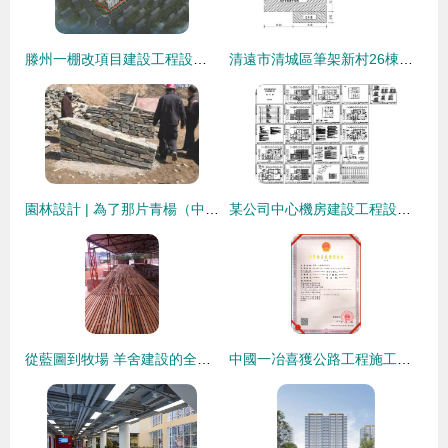
滕州一棚改項目建設工程設計方案正式公示
清遠市清城區筆架新村26棟加裝電梯建設工程設計方案批前公示
園林設計 | 為了那片青楊（中） 建設工程設計的匠心與平衡
某公司中心機房建設工程設計CAD全套施工圖（含設計說明）
從藍圖到牧場 羊舍建設的全過程詳解（附圖說明）
中國一冶喜獲公路工程施工總承包特級資質，“四特”實力開啟建設新篇章